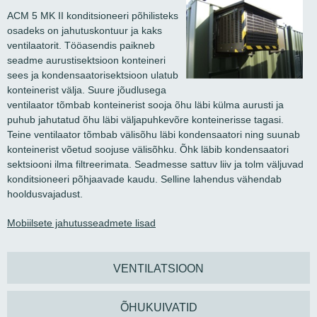
ACM 5 MK II konditsioneeri põhilisteks
osadeks on jahutuskontuur ja kaks
ventilaatorit. Tööasendis paikneb
seadme aurustisektsioon konteineri
sees ja kondensaatorisektsioon ulatub
konteinerist välja. Suure jõudlusega
ventilaator tõmbab konteinerist sooja õhu läbi külma aurusti ja
puhub jahutatud õhu läbi väljapuhkevõre konteinerisse tagasi.
Teine ventilaator tõmbab välisõhu läbi kondensaatori ning suunab
konteinerist võetud soojuse välisõhku. Õhk läbib kondensaatori
sektsiooni ilma filtreerimata. Seadmesse sattuv liiv ja tolm väljuvad
konditsioneeri põhjaavade kaudu. Selline lahendus vähendab
hooldusvajadust.
Mobiilsete jahutusseadmete lisad
VENTILATSIOON
ÕHUKUIVATID