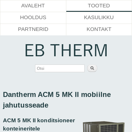
Peamenüü
Liigu
AVALEHT
TOOTED
edasi
põhisisu
HOOLDUS
KASULIKKU
juurde
PARTNERID
KONTAKT
Otsinguvorm
Otsi
Dantherm ACM 5 MK II mobiilne
jahutusseade
ACM 5 MK II konditsioneer
konteineritele