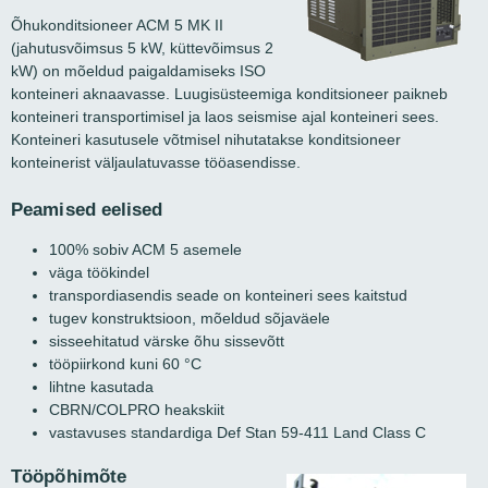
Õhukonditsioneer ACM 5 MK II
(jahutusvõimsus 5 kW, küttevõimsus 2
kW) on mõeldud paigaldamiseks ISO
konteineri aknaavasse. Luugisüsteemiga konditsioneer paikneb
konteineri transportimisel ja laos seismise ajal konteineri sees.
Konteineri kasutusele võtmisel nihutatakse konditsioneer
konteinerist väljaulatuvasse tööasendisse.
Peamised eelised
100% sobiv ACM 5 asemele
väga töökindel
transpordiasendis seade on konteineri sees kaitstud
tugev konstruktsioon, mõeldud sõjaväele
sisseehitatud värske õhu sissevõtt
tööpiirkond kuni 60 °C
lihtne kasutada
CBRN/COLPRO heakskiit
vastavuses standardiga Def Stan 59-411 Land Class C
Tööpõhimõte